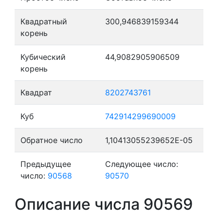
Квадратный
300,946839159344
корень
Кубический
44,9082905906509
корень
Квадрат
8202743761
Куб
742914299690009
Обратное число
1,10413055239652E-05
Предыдущее
Следующее число:
число:
90568
90570
Описание числа 90569