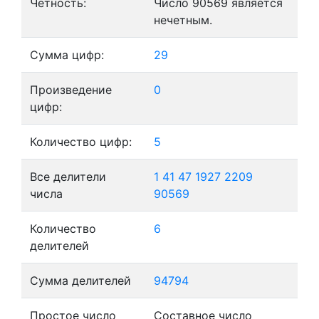
Четность:
Число 90569 является
нечетным.
Сумма цифр:
29
Произведение
0
цифр:
Количество цифр:
5
Все делители
1
41
47
1927
2209
числа
90569
Количество
6
делителей
Сумма делителей
94794
Простое число
Составное число