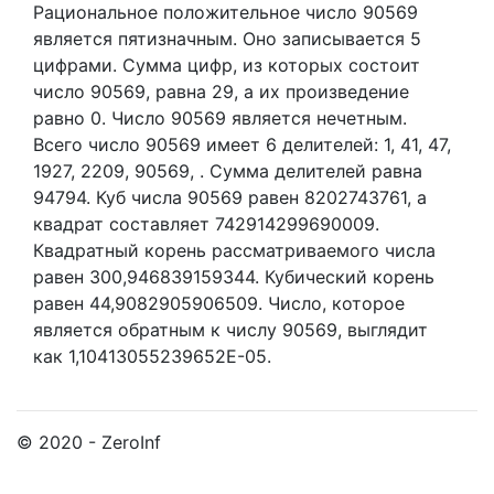
Рациональное положительное число 90569
является пятизначным. Оно записывается 5
цифрами.
Сумма цифр, из которых состоит
число 90569, равна 29, а их произведение
равно 0.
Число 90569 является нечетным.
Всего число 90569 имеет 6 делителей:
1,
41,
47,
1927,
2209,
90569,
. Сумма делителей равна
94794. Куб числа 90569 равен 8202743761, а
квадрат составляет 742914299690009.
Квадратный корень рассматриваемого числа
равен 300,946839159344. Кубический корень
равен 44,9082905906509. Число, которое
является обратным к числу 90569, выглядит
как 1,10413055239652E-05.
© 2020 - ZeroInf