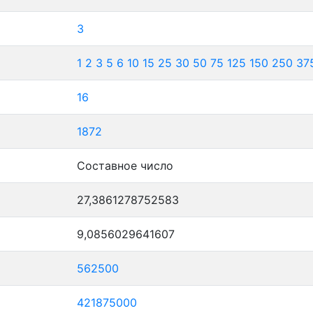
3
1
2
3
5
6
10
15
25
30
50
75
125
150
250
37
16
1872
Составное число
27,3861278752583
9,0856029641607
562500
421875000