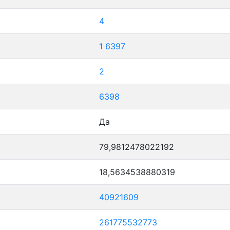
4
1
6397
2
6398
Да
79,9812478022192
18,5634538880319
40921609
261775532773