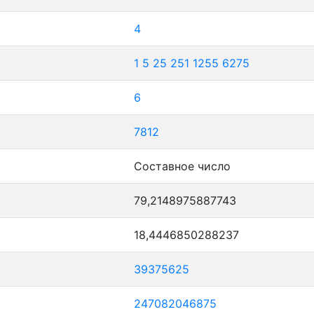
4
1
5
25
251
1255
6275
6
7812
Составное число
79,2148975887743
18,4446850288237
39375625
247082046875