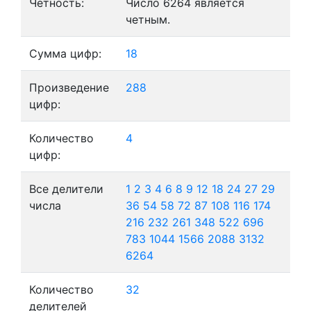
Четность:
Число 6264 является
четным.
Сумма цифр:
18
Произведение
288
цифр:
Количество
4
цифр:
Все делители
1
2
3
4
6
8
9
12
18
24
27
29
числа
36
54
58
72
87
108
116
174
216
232
261
348
522
696
783
1044
1566
2088
3132
6264
Количество
32
делителей