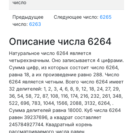
число
Предыдущее
Следующее число:
6265
число:
6263
Описание числа 6264
Натуральное число 6264
является
четырехзначным. Оно записывается 4 цифрами.
Сумма цифр, из которых состоит число 6264,
равна 18, а их произведение равно 288.
Число
6264 является четным.
Всего число 6264 имеет
32 делителей:
1,
2,
3,
4,
6,
8,
9,
12,
18,
24,
27,
29,
36,
54,
58,
72,
87,
108,
116,
174,
216,
232,
261,
348,
522,
696,
783,
1044,
1566,
2088,
3132,
6264,
.
Сумма делителей равна 18000. Куб числа 6264
равен 39237696, а квадрат составляет
245784927744. Квадратный корень
рассматриваемого числа равен