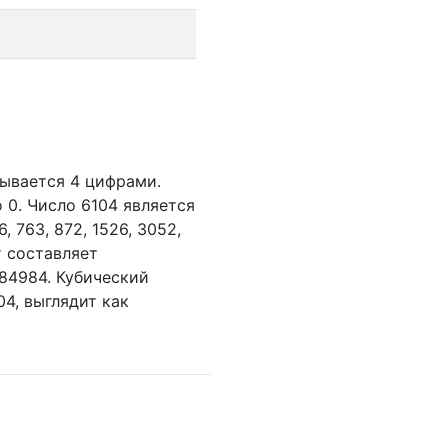
сывается 4 цифрами.
о 0.
Число 6104 является
6,
763,
872,
1526,
3052,
т составляет
84984. Кубический
04, выглядит как