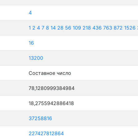
4
1
2
4
7
8
14
28
56
109
218
436
763
872
1526
16
13200
Составное число
78,1280999384984
18,2755942886418
37258816
227427812864