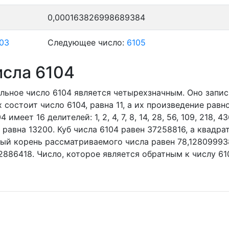
0,000163826998689384
03
Следующее число:
6105
исла 6104
льное число 6104
является четырехзначным. Оно запи
состоит число 6104, равна 11, а их произведение равн
04 имеет 16 делителей:
1,
2,
4,
7,
8,
14,
28,
56,
109,
218,
43
 равна 13200. Куб числа 6104 равен 37258816, а квадра
ный корень рассматриваемого числа равен 78,12809993
2886418. Число, которое является обратным к числу 61