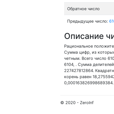
Обратное число
Предыдущее число:
61
Описание ч
Рациональное положите
Сумма цифр, из которых 
четным.
Всего число 61
6104,
. Сумма делителей
227427812864. Квадрат
корень равен 18,275594
0,000163826998689384.
© 2020 - ZeroInf