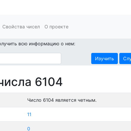
Свойства чисел
О проекте
олучить всю информацию о нем:
Изучить
Сл
числа 6104
Число 6104 является четным.
11
0