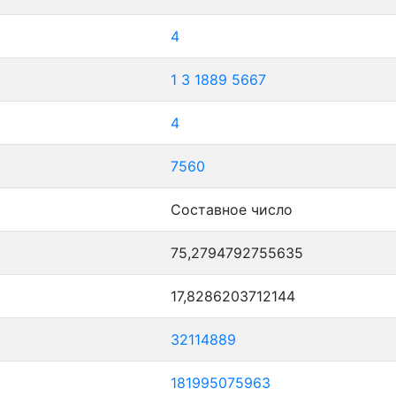
4
1
3
1889
5667
4
7560
Составное число
75,2794792755635
17,8286203712144
32114889
181995075963