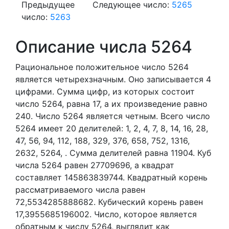
Предыдущее
Следующее число:
5265
число:
5263
Описание числа 5264
Рациональное положительное число 5264
является четырехзначным. Оно записывается 4
цифрами.
Сумма цифр, из которых состоит
число 5264, равна 17, а их произведение равно
240.
Число 5264 является четным.
Всего число
5264 имеет 20 делителей:
1,
2,
4,
7,
8,
14,
16,
28,
47,
56,
94,
112,
188,
329,
376,
658,
752,
1316,
2632,
5264,
. Сумма делителей равна 11904. Куб
числа 5264 равен 27709696, а квадрат
составляет 145863839744. Квадратный корень
рассматриваемого числа равен
72,5534285888682. Кубический корень равен
17,3955685196002. Число, которое является
обратным к числу 5264, выглядит как