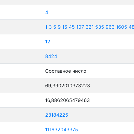
4
1
3
5
9
15
45
107
321
535
963
1605
4
12
8424
Составное число
69,3902010373223
16,8862065479463
23184225
111632043375