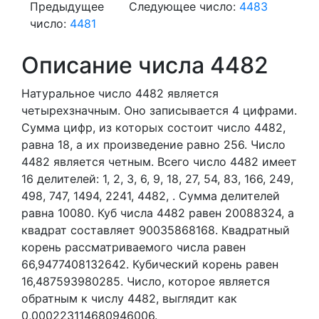
Предыдущее
Следующее число:
4483
число:
4481
Описание числа 4482
Натуральное число 4482
является
четырехзначным. Оно записывается 4 цифрами.
Сумма цифр, из которых состоит число 4482,
равна 18, а их произведение равно 256.
Число
4482 является четным.
Всего число 4482 имеет
16 делителей:
1,
2,
3,
6,
9,
18,
27,
54,
83,
166,
249,
498,
747,
1494,
2241,
4482,
. Сумма делителей
равна 10080. Куб числа 4482 равен 20088324, а
квадрат составляет 90035868168. Квадратный
корень рассматриваемого числа равен
66,9477408132642. Кубический корень равен
16,487593980285. Число, которое является
обратным к числу 4482, выглядит как
0,000223114680946006.