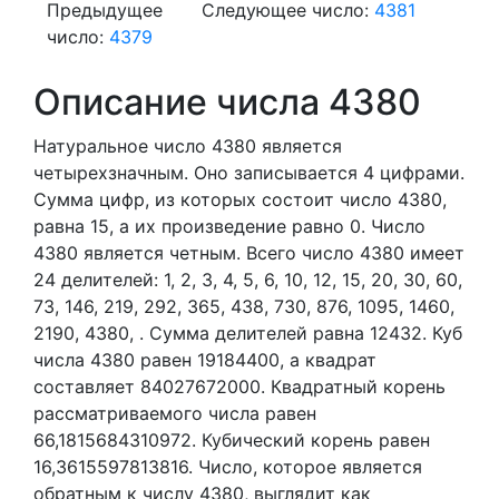
Предыдущее
Следующее число:
4381
число:
4379
Описание числа 4380
Натуральное число 4380
является
четырехзначным. Оно записывается 4 цифрами.
Сумма цифр, из которых состоит число 4380,
равна 15, а их произведение равно 0.
Число
4380 является четным.
Всего число 4380 имеет
24 делителей:
1,
2,
3,
4,
5,
6,
10,
12,
15,
20,
30,
60,
73,
146,
219,
292,
365,
438,
730,
876,
1095,
1460,
2190,
4380,
. Сумма делителей равна 12432. Куб
числа 4380 равен 19184400, а квадрат
составляет 84027672000. Квадратный корень
рассматриваемого числа равен
66,1815684310972. Кубический корень равен
16,3615597813816. Число, которое является
обратным к числу 4380, выглядит как