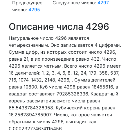
Предыдущее
Следующее число:
4297
число:
4295
Описание числа 4296
Натуральное число 4296
является
четырехзначным. Оно записывается 4 цифрами.
Сумма цифр, из которых состоит число 4296,
равна 21, а их произведение равно 432.
Число
4296 является четным.
Всего число 4296 имеет
16 делителей:
1,
2,
3,
4,
6,
8,
12,
24,
179,
358,
537,
716,
1074,
1432,
2148,
4296,
. Сумма делителей
равна 10800. Куб числа 4296 равен 18455616, а
квадрат составляет 79285326336. Квадратный
корень рассматриваемого числа равен
65,5438784326958. Кубический корень равен
16,2562894785907. Число, которое является
обратным к числу 4296, выглядит как
0,000232774674115456.