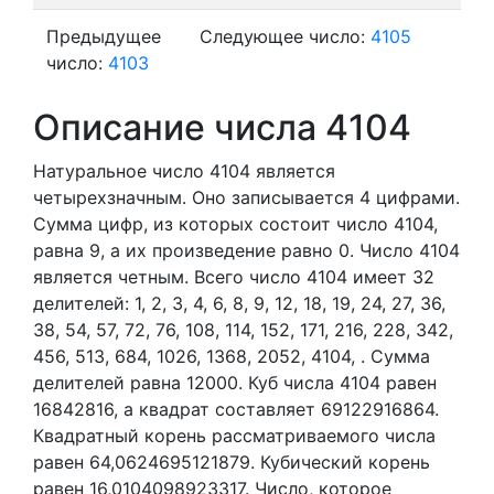
Предыдущее
Следующее число:
4105
число:
4103
Описание числа 4104
Натуральное число 4104
является
четырехзначным. Оно записывается 4 цифрами.
Сумма цифр, из которых состоит число 4104,
равна 9, а их произведение равно 0.
Число 4104
является четным.
Всего число 4104 имеет 32
делителей:
1,
2,
3,
4,
6,
8,
9,
12,
18,
19,
24,
27,
36,
38,
54,
57,
72,
76,
108,
114,
152,
171,
216,
228,
342,
456,
513,
684,
1026,
1368,
2052,
4104,
. Сумма
делителей равна 12000. Куб числа 4104 равен
16842816, а квадрат составляет 69122916864.
Квадратный корень рассматриваемого числа
равен 64,0624695121879. Кубический корень
равен 16,0104098923317. Число, которое