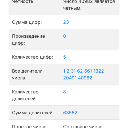
Четность:
Число 40982 является
четным.
Сумма цифр:
23
Произведение
0
цифр:
Количество цифр:
5
Все делители
1
2
31
62
661
1322
числа
20491
40982
Количество
8
делителей
Сумма делителей
63552
Простое число
Составное число