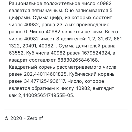
Рациональное положительное число 40982
является пятизначным. Оно записывается 5
цифрами.
Сумма цифр, из которых состоит
число 40982, равна 23, а их произведение
равно 0.
Число 40982 является четным.
Всего
число 40982 имеет 8 делителей:
1,
2,
31,
62,
661,
1322,
20491,
40982,
. Сумма делителей равна
63552. Куб числа 40982 равен 1679524324, а
квадрат составляет 68830265846168.
Квадратный корень рассматриваемого числа
равен 202,440114601825. Кубический корень
равен 34,4771254936117. Число, которое
является обратным к числу 40982, выглядит
как 2,44009565174955E-05.
© 2020 - ZeroInf