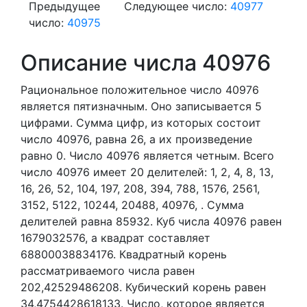
Предыдущее
Следующее число:
40977
число:
40975
Описание числа 40976
Рациональное положительное число 40976
является пятизначным. Оно записывается 5
цифрами.
Сумма цифр, из которых состоит
число 40976, равна 26, а их произведение
равно 0.
Число 40976 является четным.
Всего
число 40976 имеет 20 делителей:
1,
2,
4,
8,
13,
16,
26,
52,
104,
197,
208,
394,
788,
1576,
2561,
3152,
5122,
10244,
20488,
40976,
. Сумма
делителей равна 85932. Куб числа 40976 равен
1679032576, а квадрат составляет
68800038834176. Квадратный корень
рассматриваемого числа равен
202,42529486208. Кубический корень равен
34,4754428618133. Число, которое является