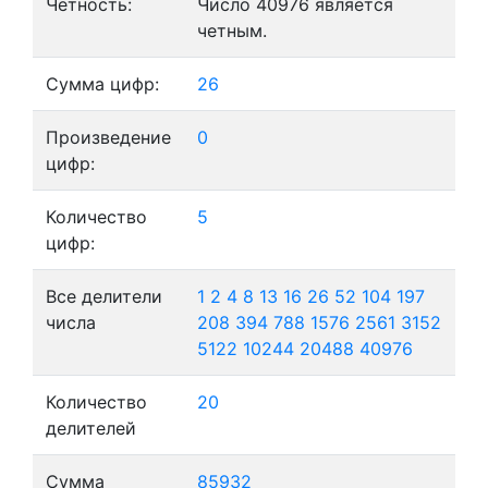
Четность:
Число 40976 является
четным.
Сумма цифр:
26
Произведение
0
цифр:
Количество
5
цифр:
Все делители
1
2
4
8
13
16
26
52
104
197
числа
208
394
788
1576
2561
3152
5122
10244
20488
40976
Количество
20
делителей
Сумма
85932