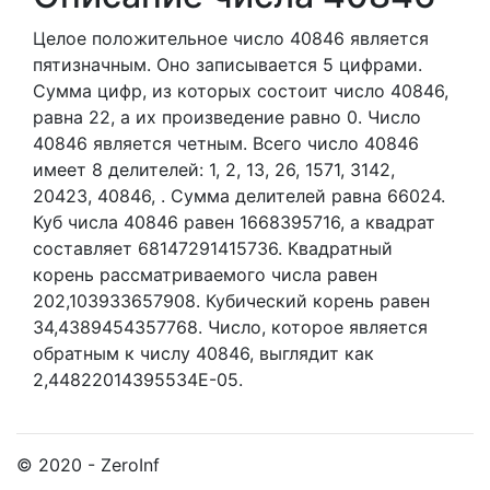
Целое положительное число 40846
является
пятизначным. Оно записывается 5 цифрами.
Сумма цифр, из которых состоит число 40846,
равна 22, а их произведение равно 0.
Число
40846 является четным.
Всего число 40846
имеет 8 делителей:
1,
2,
13,
26,
1571,
3142,
20423,
40846,
. Сумма делителей равна 66024.
Куб числа 40846 равен 1668395716, а квадрат
составляет 68147291415736. Квадратный
корень рассматриваемого числа равен
202,103933657908. Кубический корень равен
34,4389454357768. Число, которое является
обратным к числу 40846, выглядит как
2,44822014395534E-05.
© 2020 - ZeroInf