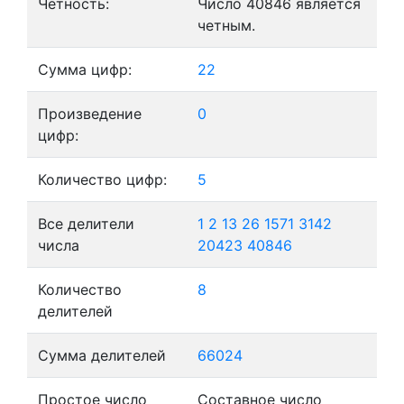
Четность:
Число 40846 является
четным.
Сумма цифр:
22
Произведение
0
цифр:
Количество цифр:
5
Все делители
1
2
13
26
1571
3142
числа
20423
40846
Количество
8
делителей
Сумма делителей
66024
Простое число
Составное число