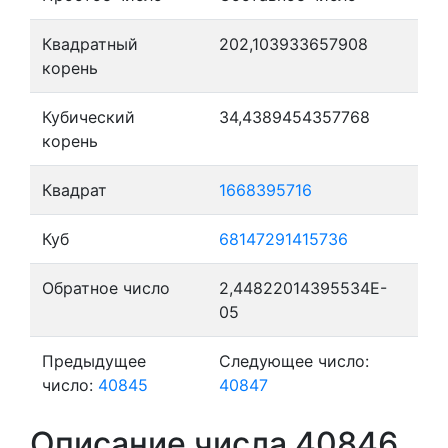
Квадратный
202,103933657908
корень
Кубический
34,4389454357768
корень
Квадрат
1668395716
Куб
68147291415736
Обратное число
2,44822014395534E-
05
Предыдущее
Следующее число:
число:
40845
40847
Описание числа 40846