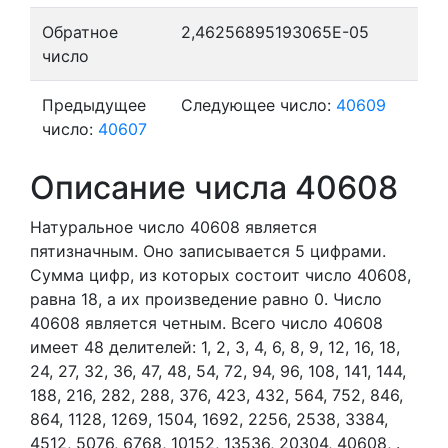
Обратное
2,46256895193065E-05
число
Предыдущее
Следующее число:
40609
число:
40607
Описание числа 40608
Натуральное число 40608
является
пятизначным. Оно записывается 5 цифрами.
Сумма цифр, из которых состоит число 40608,
равна 18, а их произведение равно 0.
Число
40608 является четным.
Всего число 40608
имеет 48 делителей:
1,
2,
3,
4,
6,
8,
9,
12,
16,
18,
24,
27,
32,
36,
47,
48,
54,
72,
94,
96,
108,
141,
144,
188,
216,
282,
288,
376,
423,
432,
564,
752,
846,
864,
1128,
1269,
1504,
1692,
2256,
2538,
3384,
4512,
5076,
6768,
10152,
13536,
20304,
40608,
.