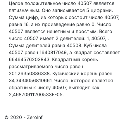
Целое положительное число 40507
является
пятизначным. Оно записывается 5 цифрами.
Сумма цифр, из которых состоит число 40507,
равна 16, а их произведение равно 0.
Число
40507 является нечетным и простым.
Всего
число 40507 имеет 2 делителей:
1,
40507,
.
Сумма делителей равна 40508. Куб числа
40507 равен 1640817049, а квадрат составляет
66464576203843. Квадратный корень
рассматриваемого числа равен
201,26350886338. Кубический корень равен
34,3434056810661. Число, которое является
обратным к числу 40507, выглядит как
2,46870911200533E-05.
© 2020 - ZeroInf