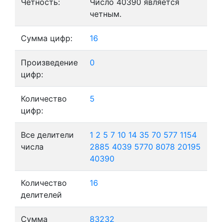
Четность:
Число 40390 является
четным.
Сумма цифр:
16
Произведение
0
цифр:
Количество
5
цифр:
Все делители
1
2
5
7
10
14
35
70
577
1154
числа
2885
4039
5770
8078
20195
40390
Количество
16
делителей
Сумма
83232