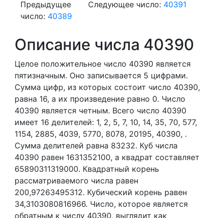
Предыдущее
Следующее число:
40391
число:
40389
Описание числа 40390
Целое положительное число 40390
является
пятизначным. Оно записывается 5 цифрами.
Сумма цифр, из которых состоит число 40390,
равна 16, а их произведение равно 0.
Число
40390 является четным.
Всего число 40390
имеет 16 делителей:
1,
2,
5,
7,
10,
14,
35,
70,
577,
1154,
2885,
4039,
5770,
8078,
20195,
40390,
.
Сумма делителей равна 83232. Куб числа
40390 равен 1631352100, а квадрат составляет
65890311319000. Квадратный корень
рассматриваемого числа равен
200,97263495312. Кубический корень равен
34,3103080816966. Число, которое является
обратным к числу 40390, выглядит как