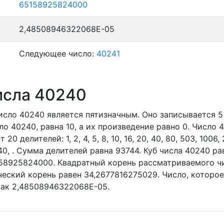
65158925824000
2,48508946322068E-05
Следующее число:
40241
исла 40240
число 40240
является пятизначным. Оно записывается 5
ло 40240, равна 10, а их произведение равно 0.
Число 4
т 20 делителей:
1,
2,
4,
5,
8,
10,
16,
20,
40,
80,
503,
1006,
40,
. Сумма делителей равна 93744. Куб числа 40240 ра
158925824000. Квадратный корень рассматриваемого ч
ческий корень равен 34,2677816275029. Число, которо
как 2,48508946322068E-05.