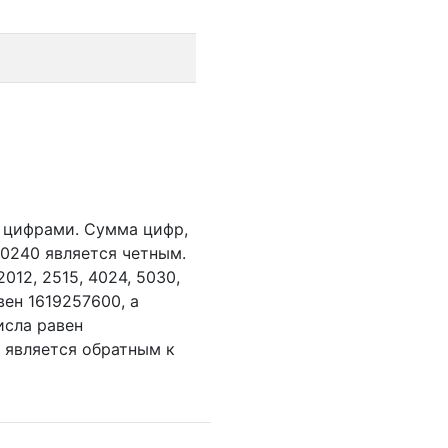
 цифрами.
Сумма цифр,
0240 является четным.
2012,
2515,
4024,
5030,
вен 1619257600, а
исла равен
е является обратным к