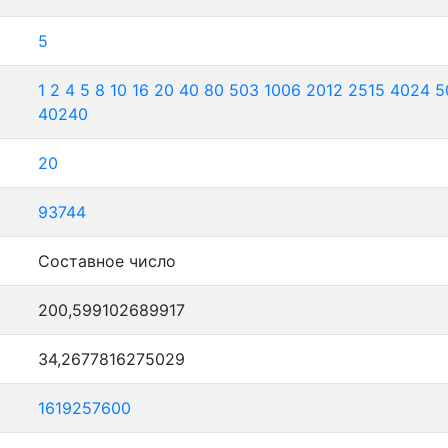
5
1
2
4
5
8
10
16
20
40
80
503
1006
2012
2515
4024
5
40240
20
93744
Составное число
200,599102689917
34,2677816275029
1619257600