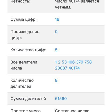
Четность:
Число 40174 является
четным.
Сумма цифр:
16
Произведение
0
цифр:
Количество цифр:
5
Все делители
1
2
53
106
379
758
числа
20087
40174
Количество
8
делителей
Сумма делителей
61560
Простое число
Составное число