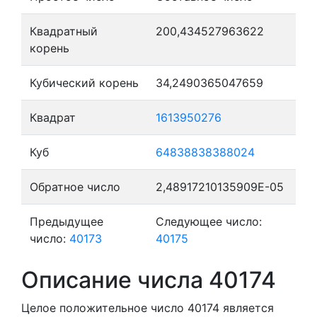
Квадратный
200,434527963622
корень
Кубический корень
34,2490365047659
Квадрат
1613950276
Куб
64838838388024
Обратное число
2,48917210135909E-05
Предыдущее
Следующее число:
число:
40173
40175
Описание числа 40174
Целое положительное число 40174
является