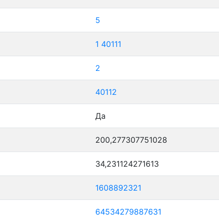
5
1
40111
2
40112
Да
200,277307751028
34,231124271613
1608892321
64534279887631