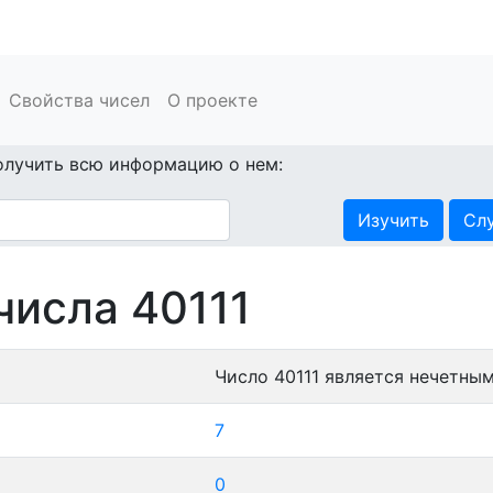
Свойства чисел
О проекте
олучить всю информацию о нем:
Изучить
Сл
числа 40111
Число 40111 является нечетным
7
0