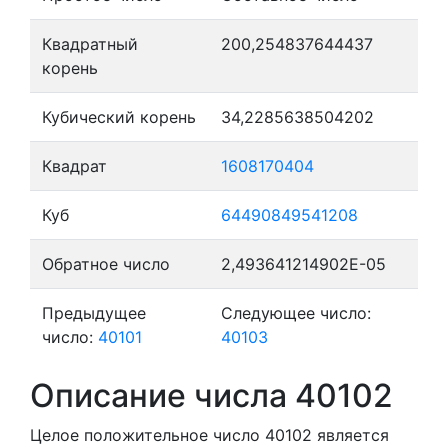
Квадратный
200,254837644437
корень
Кубический корень
34,2285638504202
Квадрат
1608170404
Куб
64490849541208
Обратное число
2,493641214902E-05
Предыдущее
Следующее число:
число:
40101
40103
Описание числа 40102
Целое положительное число 40102
является