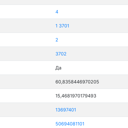
4
1
3701
2
3702
Да
60,8358446970205
15,4681970179493
13697401
50694081101