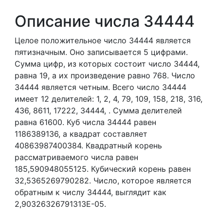
Описание числа 34444
Целое положительное число 34444
является
пятизначным. Оно записывается 5 цифрами.
Сумма цифр, из которых состоит число 34444,
равна 19, а их произведение равно 768.
Число
34444 является четным.
Всего число 34444
имеет 12 делителей:
1,
2,
4,
79,
109,
158,
218,
316,
436,
8611,
17222,
34444,
. Сумма делителей
равна 61600. Куб числа 34444 равен
1186389136, а квадрат составляет
40863987400384. Квадратный корень
рассматриваемого числа равен
185,590948055125. Кубический корень равен
32,5365269790282. Число, которое является
обратным к числу 34444, выглядит как
2,90326326791313E-05.