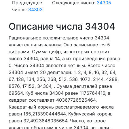
Предыдущее
Следующее число:
34305
число:
34303
Описание числа 34304
Рациональное положительное число 34304
является пятизначным. Оно записывается 5
цифрами.
Сумма цифр, из которых состоит
число 34304, равна 14, а их произведение равно
0.
Число 34304 является четным.
Всего число
34304 имеет 20 делителей:
1,
2,
4,
8,
16,
32,
64,
67,
128,
134,
256,
268,
512,
536,
1072,
2144,
4288,
8576,
17152,
34304,
. Сумма делителей равна
69564. Куб числа 34304 равен 1176764416, а
квадрат составляет 40367726526464.
Квадратный корень рассматриваемого числа
равен 185,213390444644. Кубический корень
равен 32,4923848035654. Число, которое
является обратным к числу 34304, выглядит