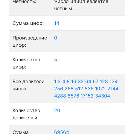
Четность:
Число 34304 является
четным.
Сумма цифр:
14
Произведение
0
цифр:
Количество
5
цифр:
Все делители
1
2
4
8
16
32
64
67
128
134
числа
256
268
512
536
1072
2144
4288
8576
17152
34304
Количество
20
делителей
Сумма
69564