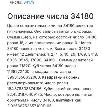
число:
34179
Описание числа 34180
Целое положительное число 34180
является
пятизначным. Оно записывается 5 цифрами.
Сумма цифр, из которых состоит число 34180,
равна 16, а их произведение равно 0.
Число
34180 является четным.
Всего число 34180
имеет 12 делителей:
1,
2,
4,
5,
10,
20,
1709,
3418,
6836,
8545,
17090,
34180,
. Сумма делителей
равна 71820. Куб числа 34180 равен
1168272400, а квадрат составляет
39931550632000. Квадратный корень
рассматриваемого числа равен
184,878338374186. Кубический корень равен
32,4531870409175. Число, которое является
обратным к числу 34180, выглядит как
2,92568753657109E-05.