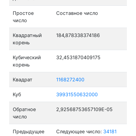
Простое
Составное число
число
Квадратный
184,878338374186
корень
Кубический
32,4531870409175
корень
Квадрат
1168272400
Куб
39931550632000
Обратное
2,92568753657109E-05
число
Предыдущее
Следующее число:
34181