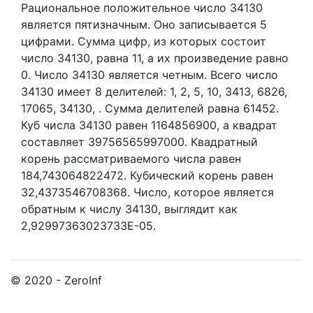
Рациональное положительное число 34130
является пятизначным. Оно записывается 5
цифрами.
Сумма цифр, из которых состоит
число 34130, равна 11, а их произведение равно
0.
Число 34130 является четным.
Всего число
34130 имеет 8 делителей:
1,
2,
5,
10,
3413,
6826,
17065,
34130,
. Сумма делителей равна 61452.
Куб числа 34130 равен 1164856900, а квадрат
составляет 39756565997000. Квадратный
корень рассматриваемого числа равен
184,743064822472. Кубический корень равен
32,4373546708368. Число, которое является
обратным к числу 34130, выглядит как
2,92997363023733E-05.
© 2020 - ZeroInf