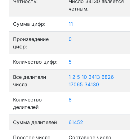
Четность:
Число 34130 является
четным.
Сумма цифр:
11
Произведение
0
цифр:
Количество цифр:
5
Все делители
1
2
5
10
3413
6826
числа
17065
34130
Количество
8
делителей
Сумма делителей
61452
Простое число
Составное число