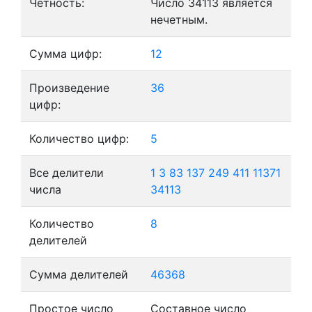
Четность:
Число 34113 является
нечетным.
Сумма цифр:
12
Произведение
36
цифр:
Количество цифр:
5
Все делители
1
3
83
137
249
411
11371
числа
34113
Количество
8
делителей
Сумма делителей
46368
Простое число
Составное число