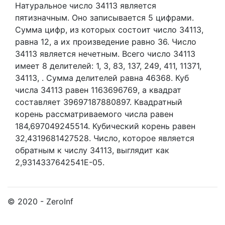
Натуральное число 34113
является
пятизначным. Оно записывается 5 цифрами.
Сумма цифр, из которых состоит число 34113,
равна 12, а их произведение равно 36.
Число
34113 является нечетным.
Всего число 34113
имеет 8 делителей:
1,
3,
83,
137,
249,
411,
11371,
34113,
. Сумма делителей равна 46368. Куб
числа 34113 равен 1163696769, а квадрат
составляет 39697187880897. Квадратный
корень рассматриваемого числа равен
184,697049245514. Кубический корень равен
32,4319681427528. Число, которое является
обратным к числу 34113, выглядит как
2,9314337642541E-05.
© 2020 - ZeroInf