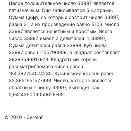
Целое положительное число 33997
является
пятизначным. Оно записывается 5 цифрами.
Сумма цифр, из которых состоит число 33997,
равна 31, а их произведение равно 5103.
Число
33997 является нечетным и простым.
Всего
число 33997 имеет 2 делителей:
1,
33997,
.
Сумма делителей равна 33998. Куб числа
33997 равен 1155796009, а квадрат составляет
39293596917973. Квадратный корень
рассматриваемого числа равен
184,382754074235. Кубический корень равен
32,3951651577488. Число, которое является
обратным к числу 33997, выглядит как
2,94143600905962E-05.
© 2020 - ZeroInf