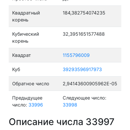
Квадратный
184,382754074235
корень
Кубический
32,3951651577488
корень
Квадрат
1155796009
Куб
39293596917973
Обратное число
2,94143600905962E-05
Предыдущее
Следующее число:
число:
33996
33998
Описание числа 33997