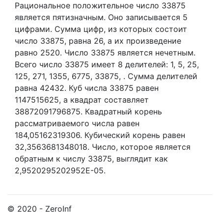
Рациональное положительное число 33875
является пятизначным. Оно записывается 5
цифрами.
Сумма цифр, из которых состоит
число 33875, равна 26, а их произведение
равно 2520.
Число 33875 является нечетным.
Всего число 33875 имеет 8 делителей:
1,
5,
25,
125,
271,
1355,
6775,
33875,
. Сумма делителей
равна 42432. Куб числа 33875 равен
1147515625, а квадрат составляет
38872091796875. Квадратный корень
рассматриваемого числа равен
184,05162319306. Кубический корень равен
32,3563681348018. Число, которое является
обратным к числу 33875, выглядит как
2,9520295202952E-05.
© 2020 - ZeroInf