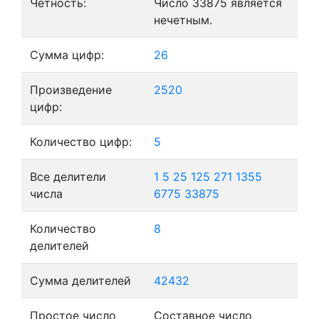
Четность:
Число 33875 является
нечетным.
Сумма цифр:
26
Произведение
2520
цифр:
Количество цифр:
5
Все делители
1
5
25
125
271
1355
числа
6775
33875
Количество
8
делителей
Сумма делителей
42432
Простое число
Составное число