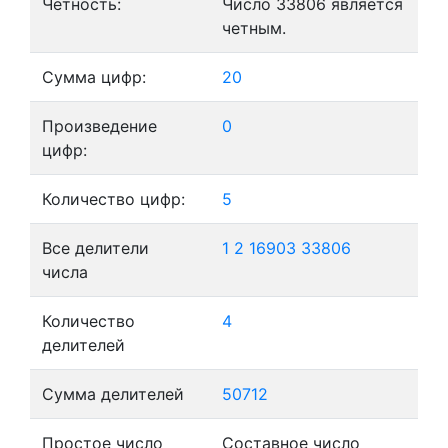
Четность:
Число 33806 является
четным.
Сумма цифр:
20
Произведение
0
цифр:
Количество цифр:
5
Все делители
1
2
16903
33806
числа
Количество
4
делителей
Сумма делителей
50712
Простое число
Составное число