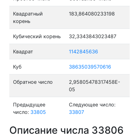
Квадратный
183,864080233198
корень
Кубический корень
32,3343843023487
Квадрат
1142845636
Куб
38635039570616
Обратное число
2,95805478317458E-
05
Предыдущее
Следующее число:
число:
33805
33807
Описание числа 33806