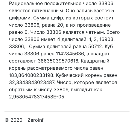
Рациональное положительное число 33806
является пятизначным. Оно записывается 5
цифрами.
Сумма цифр, из которых состоит
число 33806, равна 20, а их произведение
равно 0.
Число 33806 является четным.
Всего
число 33806 имеет 4 делителей:
1,
2,
16903,
33806,
. Сумма делителей равна 50712. Куб
числа 33806 равен 1142845636, а квадрат
составляет 38635039570616. Квадратный
корень рассматриваемого числа равен
183,864080233198. Кубический корень равен
32,3343843023487. Число, которое является
обратным к числу 33806, выглядит как
2,95805478317458E-05.
© 2020 - ZeroInf