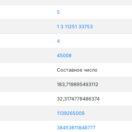
5
1
3
11251
33753
4
45008
Составное число
183,719895493112
32,3174778486374
1139265009
38453611848777