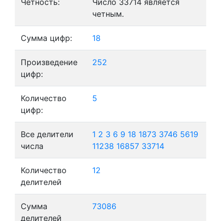
Четность:
Число 33714 является
четным.
Сумма цифр:
18
Произведение
252
цифр:
Количество
5
цифр:
Все делители
1
2
3
6
9
18
1873
3746
5619
числа
11238
16857
33714
Количество
12
делителей
Сумма
73086
делителей