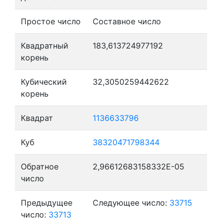
Простое число
Составное число
Квадратный
183,613724977192
корень
Кубический
32,3050259442622
корень
Квадрат
1136633796
Куб
38320471798344
Обратное
2,96612683158332E-05
число
Предыдущее
Следующее число:
33715
число:
33713