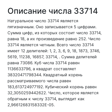
Описание числа 33714
Натуральное число 33714
является
пятизначным. Оно записывается 5 цифрами.
Сумма цифр, из которых состоит число 33714,
равна 18, а их произведение равно 252.
Число
33714 является четным.
Всего число 33714
имеет 12 делителей:
1,
2,
3,
6,
9,
18,
1873,
3746,
5619,
11238,
16857,
33714,
. Сумма делителей
равна 73086. Куб числа 33714 равен
1136633796, а квадрат составляет
38320471798344. Квадратный корень
рассматриваемого числа равен
183,613724977192. Кубический корень равен
32,3050259442622. Число, которое является
обратным к числу 33714, выглядит как
2,96612683158332E-05.