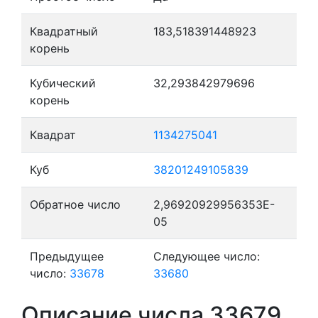
Квадратный
183,518391448923
корень
Кубический
32,293842979696
корень
Квадрат
1134275041
Куб
38201249105839
Обратное число
2,96920929956353E-
05
Предыдущее
Следующее число:
число:
33678
33680
Описание числа 33679