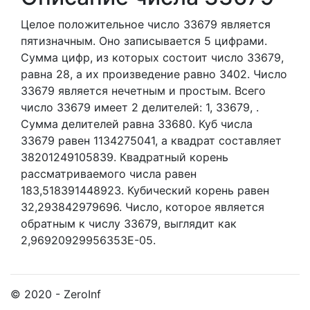
Целое положительное число 33679
является
пятизначным. Оно записывается 5 цифрами.
Сумма цифр, из которых состоит число 33679,
равна 28, а их произведение равно 3402.
Число
33679 является нечетным и простым.
Всего
число 33679 имеет 2 делителей:
1,
33679,
.
Сумма делителей равна 33680. Куб числа
33679 равен 1134275041, а квадрат составляет
38201249105839. Квадратный корень
рассматриваемого числа равен
183,518391448923. Кубический корень равен
32,293842979696. Число, которое является
обратным к числу 33679, выглядит как
2,96920929956353E-05.
© 2020 - ZeroInf