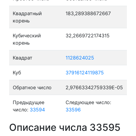
Квадратный
183,289388672667
корень
Кубический
32,2669722174315
корень
Квадрат
1128624025
Куб
37916124119875
Обратное число
2,97663342759339E-05
Предыдущее
Следующее число:
число:
33594
33596
Описание числа 33595