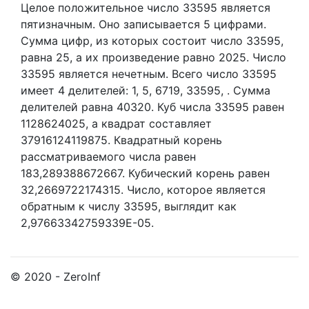
Целое положительное число 33595
является
пятизначным. Оно записывается 5 цифрами.
Сумма цифр, из которых состоит число 33595,
равна 25, а их произведение равно 2025.
Число
33595 является нечетным.
Всего число 33595
имеет 4 делителей:
1,
5,
6719,
33595,
. Сумма
делителей равна 40320. Куб числа 33595 равен
1128624025, а квадрат составляет
37916124119875. Квадратный корень
рассматриваемого числа равен
183,289388672667. Кубический корень равен
32,2669722174315. Число, которое является
обратным к числу 33595, выглядит как
2,97663342759339E-05.
© 2020 - ZeroInf