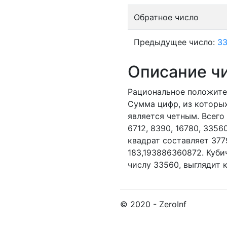
Обратное число
Предыдущее число:
3
Описание ч
Рациональное положите
Сумма цифр, из которых
является четным.
Всего 
6712,
8390,
16780,
3356
квадрат составляет 37
183,193886360872. Куби
числу 33560, выглядит 
© 2020 - ZeroInf