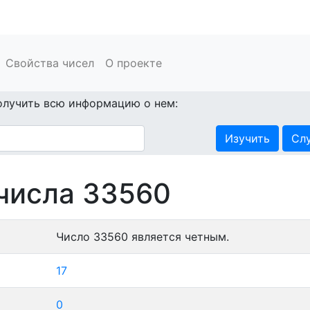
Свойства чисел
О проекте
олучить всю информацию о нем:
Изучить
Сл
числа 33560
Число 33560 является четным.
17
0