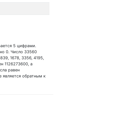
вается 5 цифрами.
но 0.
Число 33560
,
839,
1678,
3356,
4195,
ен 1126273600, а
сла равен
е является обратным к