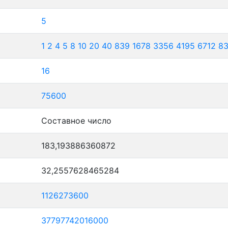
5
1
2
4
5
8
10
20
40
839
1678
3356
4195
6712
8
16
75600
Составное число
183,193886360872
32,2557628465284
1126273600
37797742016000