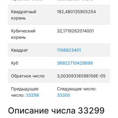
Квадратный
182,480135905254
корень
Кубический
32,1719262014001
корень
Квадрат
1108823401
Куб
36922710429899
Обратное число
3,00309318598156E-05
Предыдущее
Следующее число:
число:
33298
33300
Описание числа 33299