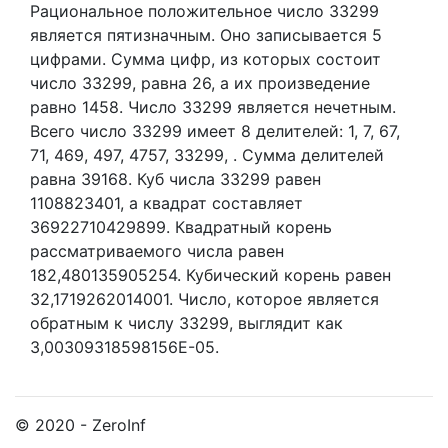
Рациональное положительное число 33299
является пятизначным. Оно записывается 5
цифрами.
Сумма цифр, из которых состоит
число 33299, равна 26, а их произведение
равно 1458.
Число 33299 является нечетным.
Всего число 33299 имеет 8 делителей:
1,
7,
67,
71,
469,
497,
4757,
33299,
. Сумма делителей
равна 39168. Куб числа 33299 равен
1108823401, а квадрат составляет
36922710429899. Квадратный корень
рассматриваемого числа равен
182,480135905254. Кубический корень равен
32,1719262014001. Число, которое является
обратным к числу 33299, выглядит как
3,00309318598156E-05.
© 2020 - ZeroInf