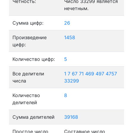
Четность:
Число 33299 является
нечетным.
Сумма цифр:
26
Произведение
1458
цифр:
Количество цифр:
5
Все делители
1
7
67
71
469
497
4757
числа
33299
Количество
8
делителей
Сумма делителей
39168
Простое число
Составное число