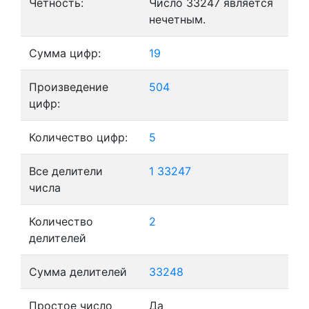
Четность:
Число 33247 является
нечетным.
Сумма цифр:
19
Произведение
504
цифр:
Количество цифр:
5
Все делители
1
33247
числа
Количество
2
делителей
Сумма делителей
33248
Простое число
Да