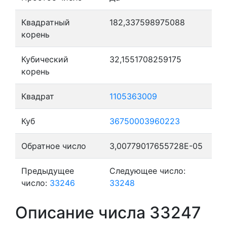
Квадратный
182,337598975088
корень
Кубический
32,1551708259175
корень
Квадрат
1105363009
Куб
36750003960223
Обратное число
3,00779017655728E-05
Предыдущее
Следующее число:
число:
33246
33248
Описание числа 33247