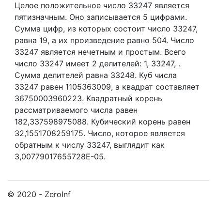
Целое положительное число 33247
является
пятизначным. Оно записывается 5 цифрами.
Сумма цифр, из которых состоит число 33247,
равна 19, а их произведение равно 504.
Число
33247 является нечетным и простым.
Всего
число 33247 имеет 2 делителей:
1,
33247,
.
Сумма делителей равна 33248. Куб числа
33247 равен 1105363009, а квадрат составляет
36750003960223. Квадратный корень
рассматриваемого числа равен
182,337598975088. Кубический корень равен
32,1551708259175. Число, которое является
обратным к числу 33247, выглядит как
3,00779017655728E-05.
© 2020 - ZeroInf