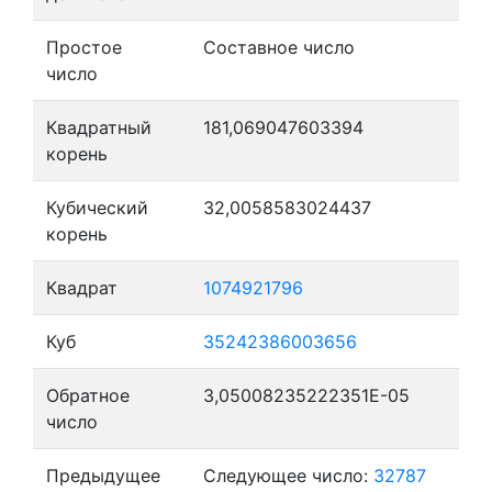
Простое
Составное число
число
Квадратный
181,069047603394
корень
Кубический
32,0058583024437
корень
Квадрат
1074921796
Куб
35242386003656
Обратное
3,05008235222351E-05
число
Предыдущее
Следующее число:
32787