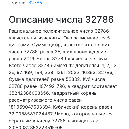
число:
32785
Описание числа 32786
Рациональное положительное число 32786
является пятизначным. Оно записывается 5
цифрами.
Сумма цифр, из которых состоит
число 32786, равна 26, а их произведение
равно 2016.
Число 32786 является четным.
Всего число 32786 имеет 12 делителей:
1,
2,
13,
26,
97,
169,
194,
338,
1261,
2522,
16393,
32786,
.
Сумма делителей равна 53802. Куб числа
32786 равен 1074921796, а квадрат составляет
35242386003656. Квадратный корень
рассматриваемого числа равен
181,069047603394. Кубический корень равен
32,0058583024437. Число, которое является
обратным к числу 32786, выглядит как
3,05008235222351E-05.