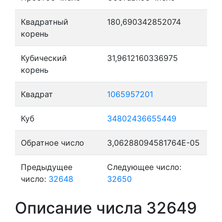
Квадратный
180,690342852074
корень
Кубический
31,9612160336975
корень
Квадрат
1065957201
Куб
34802436655449
Обратное число
3,06288094581764E-05
Предыдущее
Следующее число:
число:
32648
32650
Описание числа 32649