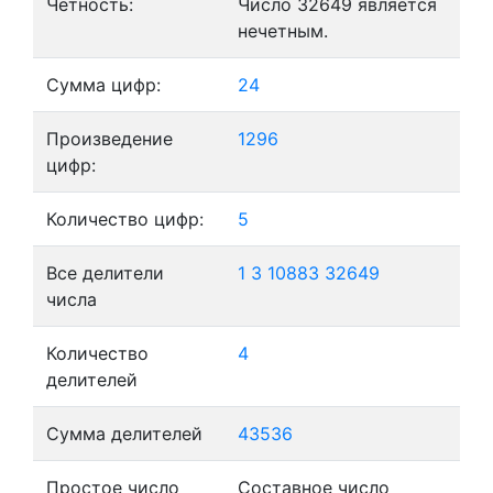
Четность:
Число 32649 является
нечетным.
Сумма цифр:
24
Произведение
1296
цифр:
Количество цифр:
5
Все делители
1
3
10883
32649
числа
Количество
4
делителей
Сумма делителей
43536
Простое число
Составное число