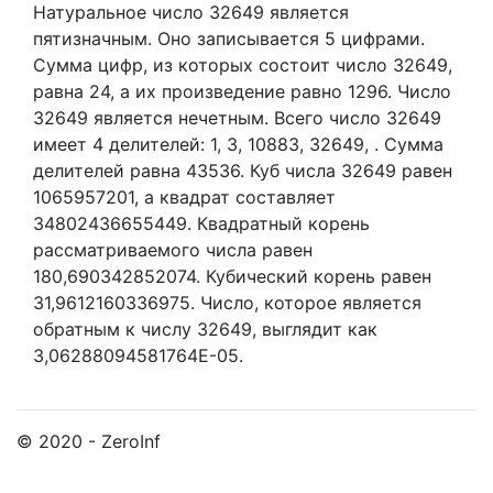
Натуральное число 32649
является
пятизначным. Оно записывается 5 цифрами.
Сумма цифр, из которых состоит число 32649,
равна 24, а их произведение равно 1296.
Число
32649 является нечетным.
Всего число 32649
имеет 4 делителей:
1,
3,
10883,
32649,
. Сумма
делителей равна 43536. Куб числа 32649 равен
1065957201, а квадрат составляет
34802436655449. Квадратный корень
рассматриваемого числа равен
180,690342852074. Кубический корень равен
31,9612160336975. Число, которое является
обратным к числу 32649, выглядит как
3,06288094581764E-05.
© 2020 - ZeroInf