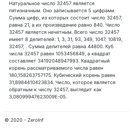
Натуральное число 32457
является
пятизначным. Оно записывается 5 цифрами.
Сумма цифр, из которых состоит число 32457,
равна 21, а их произведение равно 840.
Число
32457 является нечетным.
Всего число 32457
имеет 8 делителей:
1,
3,
31,
93,
349,
1047,
10819,
32457,
. Сумма делителей равна 44800. Куб
числа 32457 равен 1053456849, а квадрат
составляет 34192048947993. Квадратный
корень рассматриваемого числа равен
180,158263757175. Кубический корень равен
31,8984410423834. Число, которое является
обратным к числу 32457, выглядит как
3,08099947623009E-05.
© 2020 - ZeroInf