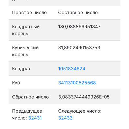
Простое число
Составное число
Квадратный
180,088866951847
корень
Кубический
31,8902490153753
корень
Квадрат
1051834624
Куб
34113100525568
Обратное число
3,0833744449926E-05
Предыдущее
Следующее число:
число:
32431
32433