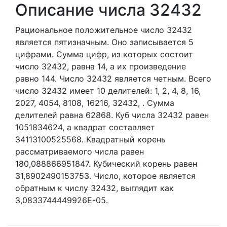
Описание числа 32432
Рациональное положительное число 32432
является пятизначным. Оно записывается 5
цифрами.
Сумма цифр, из которых состоит
число 32432, равна 14, а их произведение
равно 144.
Число 32432 является четным.
Всего
число 32432 имеет 10 делителей:
1,
2,
4,
8,
16,
2027,
4054,
8108,
16216,
32432,
. Сумма
делителей равна 62868. Куб числа 32432 равен
1051834624, а квадрат составляет
34113100525568. Квадратный корень
рассматриваемого числа равен
180,088866951847. Кубический корень равен
31,8902490153753. Число, которое является
обратным к числу 32432, выглядит как
3,0833744449926E-05.