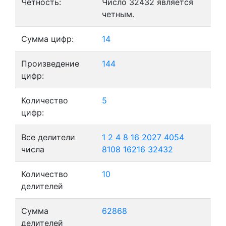
Четность:
Число 32432 является
четным.
Сумма цифр:
14
Произведение
144
цифр:
Количество
5
цифр:
Все делители
1
2
4
8
16
2027
4054
числа
8108
16216
32432
Количество
10
делителей
Сумма
62868
делителей