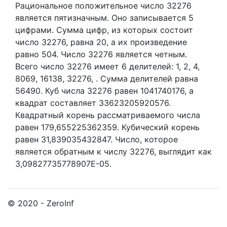
Рациональное положительное число 32276
является пятизначным. Оно записывается 5
цифрами.
Сумма цифр, из которых состоит
число 32276, равна 20, а их произведение
равно 504.
Число 32276 является четным.
Всего число 32276 имеет 6 делителей:
1,
2,
4,
8069,
16138,
32276,
. Сумма делителей равна
56490. Куб числа 32276 равен 1041740176, а
квадрат составляет 33623205920576.
Квадратный корень рассматриваемого числа
равен 179,655225362359. Кубический корень
равен 31,839035432847. Число, которое
является обратным к числу 32276, выглядит как
3,09827735778907E-05.
© 2020 - ZeroInf