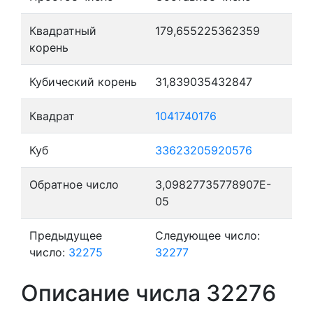
Квадратный
179,655225362359
корень
Кубический корень
31,839035432847
Квадрат
1041740176
Куб
33623205920576
Обратное число
3,09827735778907E-
05
Предыдущее
Следующее число:
число:
32275
32277
Описание числа 32276