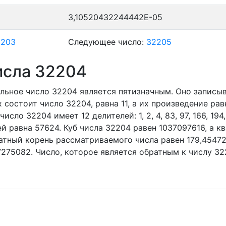
3,10520432244442E-05
2203
Следующее число:
32205
исла 32204
льное число 32204
является пятизначным. Оно записы
 состоит число 32204, равна 11, а их произведение рав
число 32204 имеет 12 делителей:
1,
2,
4,
83,
97,
166,
194
й равна 57624. Куб числа 32204 равен 1037097616, а к
атный корень рассматриваемого числа равен 179,45472
7275082. Число, которое является обратным к числу 32