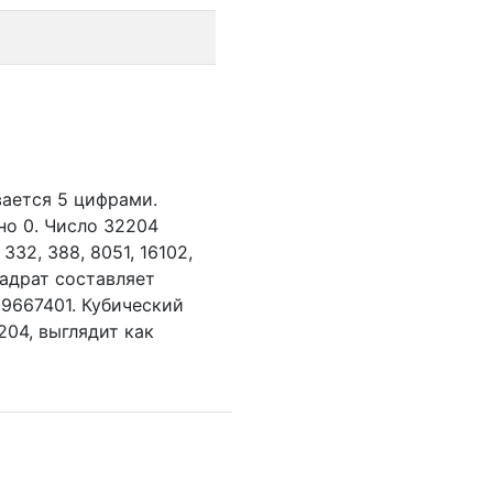
вается 5 цифрами.
но 0.
Число 32204
,
332,
388,
8051,
16102,
вадрат составляет
9667401. Кубический
204, выглядит как