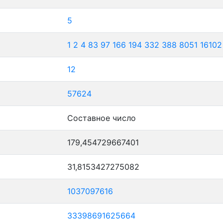
5
1
2
4
83
97
166
194
332
388
8051
16102
12
57624
Составное число
179,454729667401
31,8153427275082
1037097616
33398691625664