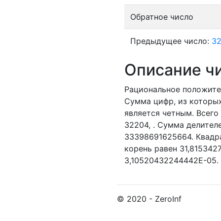
Обратное число
Предыдущее число:
3
Описание ч
Рациональное положите
Сумма цифр, из которых
является четным.
Всего 
32204,
. Сумма делителе
33398691625664. Квадр
корень равен 31,815342
3,10520432244442E-05.
© 2020 - ZeroInf