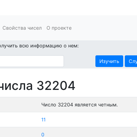
Свойства чисел
О проекте
олучить всю информацию о нем:
Изучить
Сл
числа 32204
Число 32204 является четным.
11
0