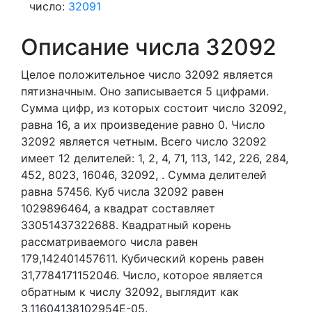
число:
32091
Описание числа 32092
Целое положительное число 32092
является
пятизначным. Оно записывается 5 цифрами.
Сумма цифр, из которых состоит число 32092,
равна 16, а их произведение равно 0.
Число
32092 является четным.
Всего число 32092
имеет 12 делителей:
1,
2,
4,
71,
113,
142,
226,
284,
452,
8023,
16046,
32092,
. Сумма делителей
равна 57456. Куб числа 32092 равен
1029896464, а квадрат составляет
33051437322688. Квадратный корень
рассматриваемого числа равен
179,142401457611. Кубический корень равен
31,7784171152046. Число, которое является
обратным к числу 32092, выглядит как
3,11604138102954E-05.