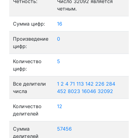
Четность:
Число 32092 является
четным.
Сумма цифр:
16
Произведение
0
цифр:
Количество
5
цифр:
Все делители
1
2
4
71
113
142
226
284
числа
452
8023
16046
32092
Количество
12
делителей
Сумма
57456
делителей