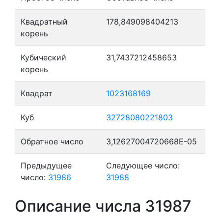
Квадратный
178,849098404213
корень
Кубический
31,7437212458653
корень
Квадрат
1023168169
Куб
32728080221803
Обратное число
3,12627004720668E-05
Предыдущее
Следующее число:
число:
31986
31988
Описание числа 31987