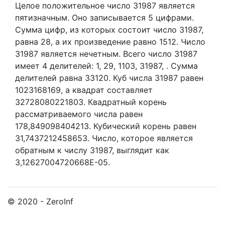
Целое положительное число 31987
является
пятизначным. Оно записывается 5 цифрами.
Сумма цифр, из которых состоит число 31987,
равна 28, а их произведение равно 1512.
Число
31987 является нечетным.
Всего число 31987
имеет 4 делителей:
1,
29,
1103,
31987,
. Сумма
делителей равна 33120. Куб числа 31987 равен
1023168169, а квадрат составляет
32728080221803. Квадратный корень
рассматриваемого числа равен
178,849098404213. Кубический корень равен
31,7437212458653. Число, которое является
обратным к числу 31987, выглядит как
3,12627004720668E-05.
© 2020 - ZeroInf