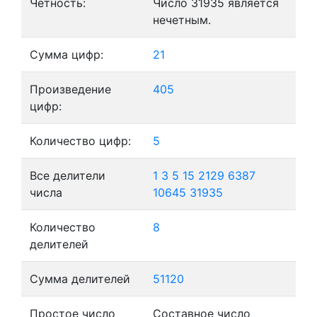
Четность:
Число 31935 является
нечетным.
Сумма цифр:
21
Произведение
405
цифр:
Количество цифр:
5
Все делители
1
3
5
15
2129
6387
числа
10645
31935
Количество
8
делителей
Сумма делителей
51120
Простое число
Составное число