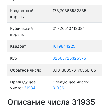
Квадратный
178,70366532335
корень
Кубический
31,726510412384
корень
Квадрат
1019844225
Куб
32568725325375
Обратное число
3,13136057617035E-05
Предыдущее
Следующее число:
число:
31934
31936
Описание числа 31935