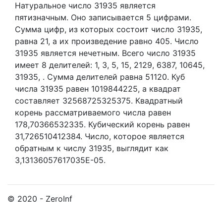
Натуральное число 31935
является
пятизначным. Оно записывается 5 цифрами.
Сумма цифр, из которых состоит число 31935,
равна 21, а их произведение равно 405.
Число
31935 является нечетным.
Всего число 31935
имеет 8 делителей:
1,
3,
5,
15,
2129,
6387,
10645,
31935,
. Сумма делителей равна 51120. Куб
числа 31935 равен 1019844225, а квадрат
составляет 32568725325375. Квадратный
корень рассматриваемого числа равен
178,70366532335. Кубический корень равен
31,726510412384. Число, которое является
обратным к числу 31935, выглядит как
3,13136057617035E-05.
© 2020 - ZeroInf