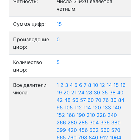
Четность:
Число 31920 является
четным.
Сумма цифр:
15
Произведение
0
цифр:
Количество
5
цифр:
Все делители
1
2
3
4
5
6
7
8
10
12
14
15
16
числа
19
20
21
24
28
30
35
38
40
42
48
56
57
60
70
76
80
84
95
105
112
114
120
133
140
152
168
190
210
228
240
266
280
285
304
336
380
399
420
456
532
560
570
665
760
798
840
912
1064