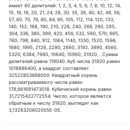
имеет 80 делителей:
1,
2,
3,
4,
5,
6,
7,
8,
10,
12,
14,
15,
16,
19,
20,
21,
24,
28,
30,
35,
38,
40,
42,
48,
56,
57,
60,
70,
76,
80,
84,
95,
105,
112,
114,
120,
133,
140,
152,
168,
190,
210,
228,
240,
266,
280,
285,
304,
336,
380,
399,
420,
456,
532,
560,
570,
665,
760,
798,
840,
912,
1064,
1140,
1330,
1520,
1596,
1680,
1995,
2128,
2280,
2660,
3192,
3990,
4560,
5320,
6384,
7980,
10640,
15960,
31920,
. Сумма
делителей равна 119040. Куб числа 31920 равен
1018886400, а квадрат составляет
32522853888000. Квадратный корень
рассматриваемого числа равен
178,661691473018. Кубический корень равен
31,7215422772554. Число, которое является
обратным к числу 31920, выглядит как
3,1328320802005E-05.