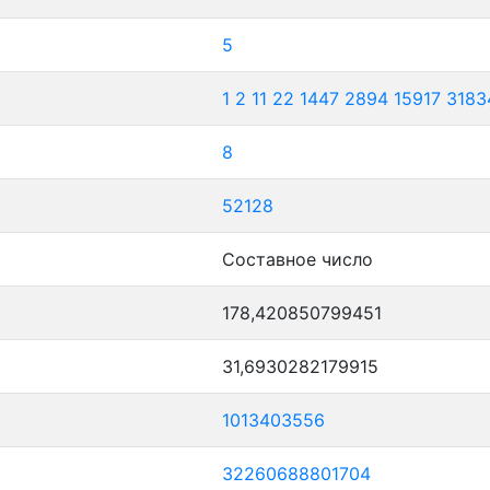
5
1
2
11
22
1447
2894
15917
3183
8
52128
Составное число
178,420850799451
31,6930282179915
1013403556
32260688801704